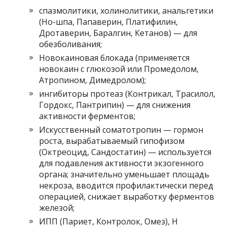
спазмолитики, холинолитики, анальгетики
(Но-шпа, Папаверин, Платифилин,
Дротаверин, Баралгин, Кетанов) — для
обезболивания;
Новокаиновая блокада (применяется
новокаин с глюкозой или Промедолом,
Атропином, Димедролом);
ингибиторы протеаз (Контрикал, Трасилол,
Гордокс, Пантрипин) — для снижения
активности ферментов;
Искусственный соматотропин — гормон
роста, вырабатываемый гипофизом
(Октреоцид, Сандостатин) — используется
для подавления активности экзогенного
органа; значительно уменьшает площадь
некроза, вводится профилактически перед
операцией, снижает выработку ферментов
железой;
ИПП (Париет, Контролок, Омез), H