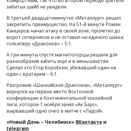
комфортным, так что во втором периоде зрители
забитых шайб не увидели.
В третьей двадцатиминутке «Металлург» решил
закрепить преимущество. На 51-й минуте Роман
Канцеров начал атаку в своей зоне, пролетел до
ворот соперников и не оставил ни единого шанса
голкиперу «Драконов» – 5:1.
А три минуты спустя магнитогорцы решили для
разнообразия забить еще и в меньшинстве.
Сделал это Егор Коробкин, убежавший один на
один с вратарем – 6:1.
Разгромив «Шанхайских Драконов», «Металлург»
вернулся на первое место Восточной
конференции и Континентальной хоккейной
лиги, которое 1 ноября занял «Ак Барс»,
вырвавший одно очко в матче с «Ладой».
«Новый День – Челябинск»
ВКонтакте
и
telegram