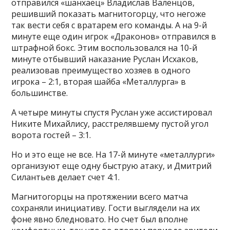
отправился «шанхаец» Владислав Валенцов,
решивший показать магнитогорцу, что негоже
так вести себя с вратарем его команды. А на 9-й
минуте еще один игрок «Драконов» отправился в
штрафной бокс. Этим воспользовался на 10-й
минуте отбывший наказание Руслан Исхаков,
реализовав преимущество хозяев в одного
игрока – 2:1, вторая шайба «Металлурга» в
большинстве.
А четыре минуты спустя Руслан уже ассистировал
Никите Михайлису, расстрелявшему пустой угол
ворота гостей – 3:1.
Но и это еще не все. На 17-й минуте «металлурги»
организуют еще одну быструю атаку, и Дмитрий
Силантьев делает счет 4:1.
Магнитогорцы на протяжении всего матча
сохраняли инициативу. Гости выглядели на их
фоне явно бледновато. Но счет был вполне