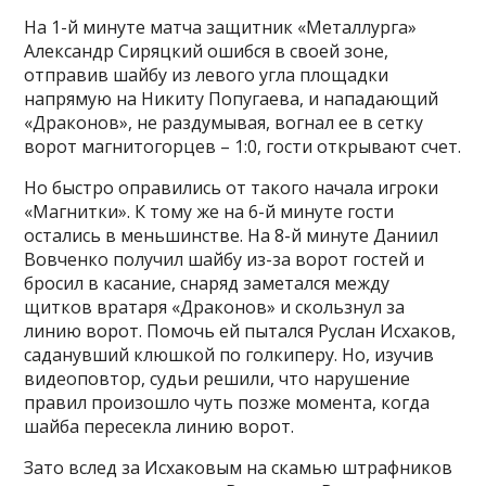
На 1-й минуте матча защитник «Металлурга»
Александр Сиряцкий ошибся в своей зоне,
отправив шайбу из левого угла площадки
напрямую на Никиту Попугаева, и нападающий
«Драконов», не раздумывая, вогнал ее в сетку
ворот магнитогорцев – 1:0, гости открывают счет.
Но быстро оправились от такого начала игроки
«Магнитки». К тому же на 6-й минуте гости
остались в меньшинстве. На 8-й минуте Даниил
Вовченко получил шайбу из-за ворот гостей и
бросил в касание, снаряд заметался между
щитков вратаря «Драконов» и скользнул за
линию ворот. Помочь ей пытался Руслан Исхаков,
саданувший клюшкой по голкиперу. Но, изучив
видеоповтор, судьи решили, что нарушение
правил произошло чуть позже момента, когда
шайба пересекла линию ворот.
Зато вслед за Исхаковым на скамью штрафников