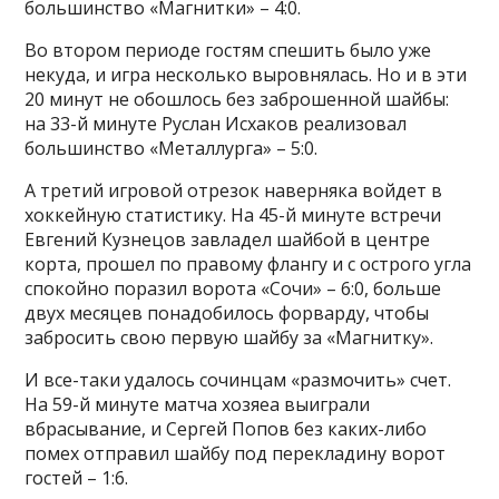
большинство «Магнитки» – 4:0.
Во втором периоде гостям спешить было уже
некуда, и игра несколько выровнялась. Но и в эти
20 минут не обошлось без заброшенной шайбы:
на 33-й минуте Руслан Исхаков реализовал
большинство «Металлурга» – 5:0.
А третий игровой отрезок наверняка войдет в
хоккейную статистику. На 45-й минуте встречи
Евгений Кузнецов завладел шайбой в центре
корта, прошел по правому флангу и с острого угла
спокойно поразил ворота «Сочи» – 6:0, больше
двух месяцев понадобилось форварду, чтобы
забросить свою первую шайбу за «Магнитку».
И все-таки удалось сочинцам «размочить» счет.
На 59-й минуте матча хозяеа выиграли
вбрасывание, и Сергей Попов без каких-либо
помех отправил шайбу под перекладину ворот
гостей – 1:6.