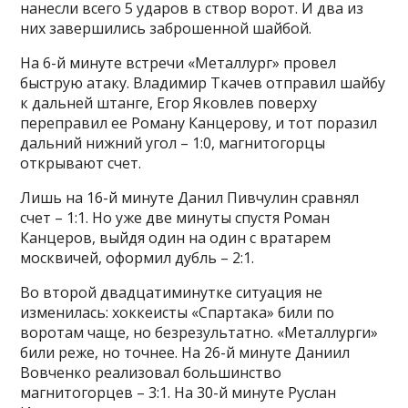
нанесли всего 5 ударов в створ ворот. И два из
них завершились заброшенной шайбой.
На 6-й минуте встречи «Металлург» провел
быструю атаку. Владимир Ткачев отправил шайбу
к дальней штанге, Егор Яковлев поверху
переправил ее Роману Канцерову, и тот поразил
дальний нижний угол – 1:0, магнитогорцы
открывают счет.
Лишь на 16-й минуте Данил Пивчулин сравнял
счет – 1:1. Но уже две минуты спустя Роман
Канцеров, выйдя один на один с вратарем
москвичей, оформил дубль – 2:1.
Во второй двадцатиминутке ситуация не
изменилась: хоккеисты «Спартака» били по
воротам чаще, но безрезультатно. «Металлурги»
били реже, но точнее. На 26-й минуте Даниил
Вовченко реализовал большинство
магнитогорцев – 3:1. На 30-й минуте Руслан