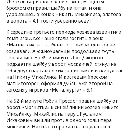
Исхаков ворвался в зону хозяев, мощным
броском отправил шайбу на пятак, и она,
ударившись в конек Никиты Михайлиса, влетела
в ворота – 4:1, гости уверенно ведут.
К середине третьего периода хозяева взвинтили
темп игры, все чаще стали гостить в зоне
«Магнитки», но особенно острых моментов не
создавали. А южноуральцы продолжали гнуть
свю линию. На 49-й минуте Люк Джонсон
подхватил шайбу у ворот москвичей, стянул на
себя двух спартаковских защитников и скинул пас
на Никиту Михайлиса. И кистевым броском
магнитогорец оформил дубль, уже второй на
сегодня у игроков «Металлурга» – 5:1.
На 52-й минуте Робин Пресс отправил шайбу от
ворот «Магнитки» к синей линии хозяев Никите
Михайлису, Михайлис на пару с Русланом
Исхаковым вышли против одного голкипера
моквичей, Никита отправил пас на дальнюю