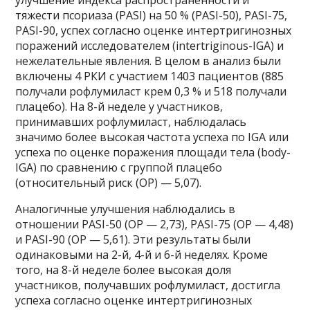
улучшение индекса распространенности и
тяжести псориаза (PASI) на 50 % (PASI-50), PASI-75,
PASI-90, успех согласно оценке интертригинозных
поражений исследователем (intertriginous-IGA) и
нежелательные явления. В целом в анализ были
включены 4 РКИ с участием 1403 пациентов (885
получали рофлумиласт крем 0,3 % и 518 получали
плацебо). На 8-й неделе у участников,
принимавших рофлумиласт, наблюдалась
значимо более высокая частота успеха по IGA или
успеха по оценке поражения площади тела (body-
IGA) по сравнению с группой плацебо
(относительный риск (ОР) — 5,07).
Аналогичные улучшения наблюдались в
отношении PASI-50 (ОР — 2,73), PASI-75 (ОР — 4,48)
и PASI-90 (ОР — 5,61). Эти результаты были
одинаковыми на 2-й, 4-й и 6-й неделях. Кроме
того, на 8-й неделе более высокая доля
участников, получавших рофлумиласт, достигла
успеха согласно оценке интертригинозных