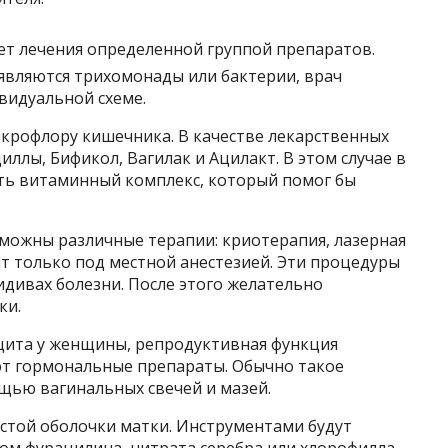
т лечения определенной группой препаратов.
являются трихомонады или бактерии, врач
видуальной схеме.
крофлору кишечника. В качестве лекарственных
ллы, Бификол, Вагилак и Ацилакт. В этом случае в
ть витаминный комплекс, который помог бы
зможны различные терапии: криотерапия, лазерная
ят только под местной анестезией. Эти процедуры
идивах болезни. После этого желательно
ки.
цита у женщины, репродуктивная функция
ют гормональные препараты. Обычно такое
щью вагинальных свечей и мазей.
истой оболочки матки. Инструментами будут