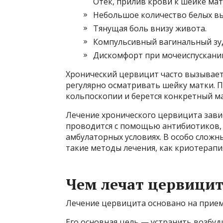
Отек, прилив крови к шейке мат
Небольшое количество белых в
Тянущая боль внизу живота.
Компульсивный вагинальный зуд
Дискомфорт при мочеиспускани
Хронический цервицит часто вызывает 
регулярно осматривать шейку матки. П
кольпоскопии и берется конкретный ма
Лечение хронического цервицита зави
проводится с помощью антибиотиков, т
амбулаторных условиях. В особо сложны
такие методы лечения, как криотерапи
Чем лечат цервици
Лечение цервицита основано на прием
Его основная цель — устранить возбуд