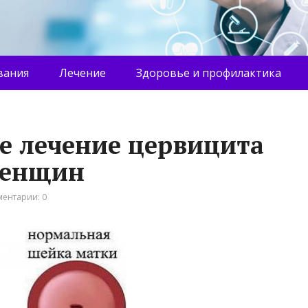
вания
Лечение
Здоровье и профилактика
е лечение цервицита
женщин
ентарии: 0