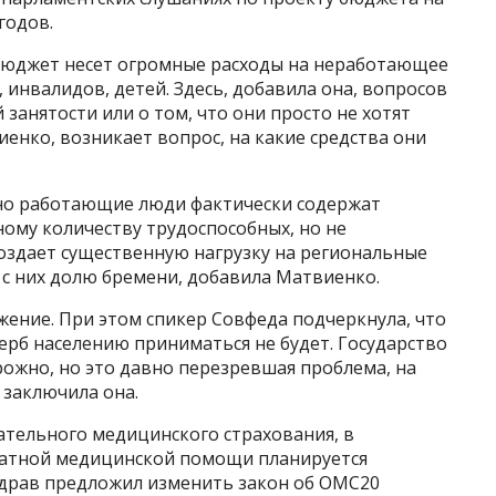
годов.
 бюджет несет огромные расходы на неработающее
, инвалидов, детей. Здесь, добавила она, вопросов
 занятости или о том, что они просто не хотят
виенко, возникает вопрос, на какие средства они
тно работающие люди фактически содержат
му количеству трудоспособных, но не
оздает существенную нагрузку на региональные
 с них долю бремени, добавила Матвиенко.
ение. При этом спикер Совфеда подчеркнула, что
рб населению приниматься не будет. Государство
рожно, но это давно перезревшая проблема, на
 заключила она.
ательного медицинского страхования, в
латной медицинской помощи планируется
здрав предложил изменить закон об ОМС20