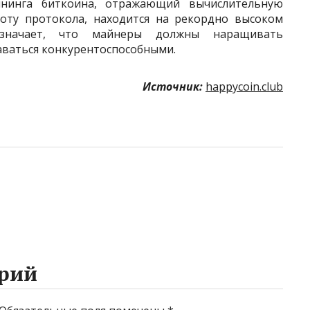
нинга биткоина, отражающий вычислительную
боту протокола, находится на рекордно высоком
означает, что майнеры должны наращивать
аваться конкурентоспособными.
Источник:
happycoin.club
рий