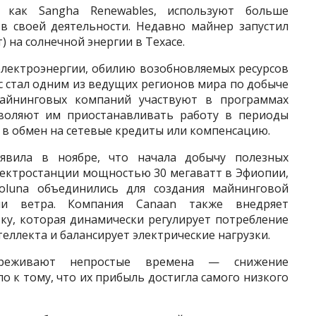
 как Sangha Renewables, используют больше
в своей деятельности. Недавно майнер запустил
 на солнечной энергии в Техасе.
электроэнергии, обилию возобновляемых ресурсов
с стал одним из ведущих регионов мира по добыче
айнинговых компаний участвуют в программах
зволяют им приостанавливать работу в периоды
 в обмен на сетевые кредиты или компенсацию.
явила в ноябре, что начала добычу полезных
лектростанции мощностью 30 мегаватт в Эфиопии,
oluna объединились для создания майнинговой
и ветра. Компания Canaan также внедряет
у, которая динамически регулирует потребление
еллекта и балансирует электрические нагрузки.
реживают непростые времена — снижение
о к тому, что их прибыль достигла самого низкого