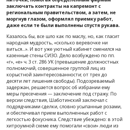
заключать контракты на капремонт с
региональным правительством, а затем, не
моргнув глазом, оформлял приемку работ,
даже если те были выполнены спустя рукава.
Казалось бы, все шло как по маслу, но, как гласит
народная мудрость, «сколько веревочке ни
виться…». И вот уже уютный кабинет сменился на
казенные стены СИЗО. Дело возбуждено по пп.
«г», «е» ч. 3 ст. 286 УК (превышение должностных
полномочий, совершенное группой лиц из
корыстной заинтересованности; от трех до
десяти лет лишения свободы). Подозреваемый
задержан, решается вопрос об избрании ему
меры пресечения — заключение под стражу. По
версии следствия, Шаботинский заключал с
подрядчиками сделки, словно усыпанные розами,
и обеспечивал прием выполненных работ с
легкостью фокусника. Следствие убеждено: в этой
хитроумной схеме ему помогали «свои» люди из