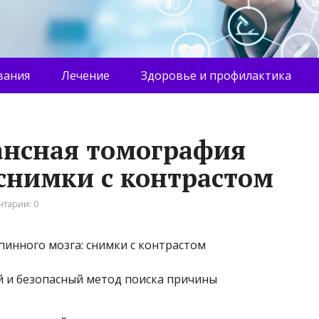
вания
Лечение
Здоровье и профилактика
ансная томография
 снимки с контрастом
тарии: 0
 и безопасный метод поиска причины