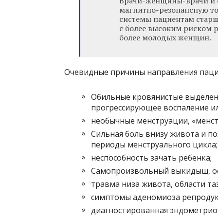
Врачи-женщины-врачи и 
магнитно-резонансную т
системы пациентам старше
с более высоким риском р
более молодых женщин.
Очевидные причины направления паци
Обильные кровянистые выделени
прогрессирующее воспаление и
необычные менструации, «менст
Сильная боль внизу живота и по
периоды менструального цикла;
неспособность зачать ребенка;
Самопроизвольный выкидыш, о
травма низа живота, области таз
симптомы аденомиоза репродукт
диагностированная эндометриои