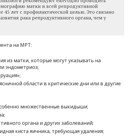
онкологи рекомендуют ежегодно проводить
омографию матки и всей репродуктивной
 45 лет с профилактической целью. Это связано
азвития рака репродуктивного органа, чем у
ента на МРТ:
я из матки, которые могут указывать на
ли эндометриоз;
руация»;
ясничной области в критические дни или в другие
собенно множественные выкидыши;
а;
ивного органа и других заболеваний;
дная киста яичника, требующая удаления;