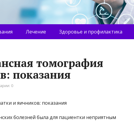
вания
Лечение
Здоровье и профилактика
ансная томография
в: показания
арии: 0
нских болезней была для пациентки неприятным