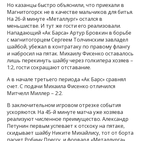
Но казанцы быстро объяснили, что приехали в
Магнитогорск не в качестве мальчиков для битья.
На 26-й минуте «Металлург» остался в
меньшистве. И тут же гости его реализовали.
Нападающий «Ак Барса» Артур Бровкин в борьбе
с магнитогорцем Сергеем Толчинским завладел
шайбой, убежал в контратаку по правому флангу
и набросил на пятак. Михаилу Фисенко оставалось
лишь перекинуть шайбу через голкипера хозяев –
1:2, гости сокращают отставание.
А в начале третьего периода «Ак Барс» сравнял
счет. С подачи Михаила Фисенко отличился
Митчелл Миллер – 2:2.
В заключительном игровом отрезке события
ускоряются. На 45-й минуте матча уже хозяева
реализуют численное преимущество. Александр
Петунин первым успевает к отскоку на пятаке,
скидывает шайбу Никите Михайлису, тот от борта
пасует Робину Прессу, и форвард «Металлурга»