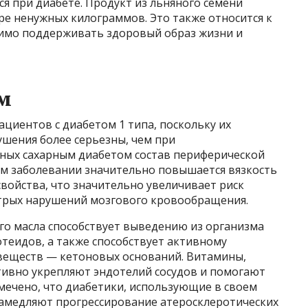
я при диабете. Продукт из льняного семени
ре ненужных килограммов. Это также относится к
димо поддерживать здоровый образ жизни и
м
ациентов с диабетом 1 типа, поскольку их
ушения более серьезны, чем при
ьных сахарным диабетом состав периферической
ом заболевании значительно повышается вязкость
свойства, что значительно увеличивает риск
стрых нарушений мозгового кровообращения.
го масла способствует выведению из организма
теидов, а также способствует активному
веществ — кетоновых оснований. Витамины,
тивно укрепляют эндотелий сосудов и помогают
мечено, что диабетики, использующие в своем
замедляют прогрессирование атеросклеротических