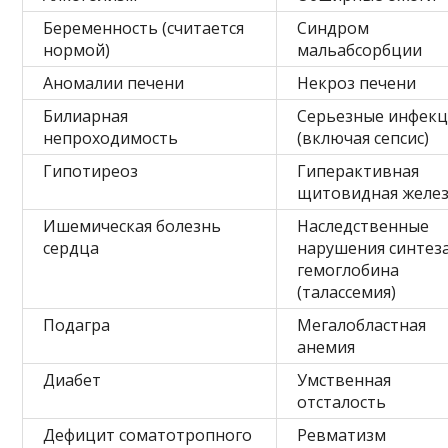
Беременность (считается
Синдром
нормой)
мальабсорбции
Аномалии печени
Некроз печени
Билиарная
Серьезные инфек
непроходимость
(включая сепсис)
Гипотиреоз
Гиперактивная
щитовидная желе
Ишемическая болезнь
Наследственные
сердца
нарушения синтез
гемоглобина
(талассемия)
Подагра
Мегалобластная
анемия
Диабет
Умственная
отсталость
Дефицит соматотропного
Ревматизм