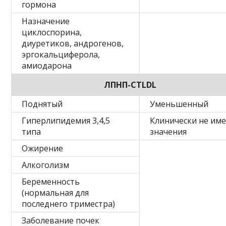
гормона
Назначение
циклоспорина,
диуретиков, андрогенов,
эргокальциферола,
амиодарона
ЛПНП-CTLDL
Поднятый
Уменьшенный
Гиперлипидемия 3,4,5
Клинически не им
типа
значения
Ожирение
Алкоголизм
Беременность
(нормальная для
последнего триместра)
Заболевание почек