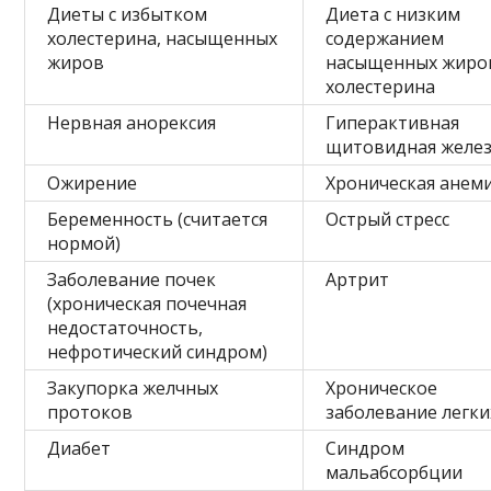
Диеты с избытком
Диета с низким
холестерина, насыщенных
содержанием
жиров
насыщенных жиро
холестерина
Нервная анорексия
Гиперактивная
щитовидная желе
Ожирение
Хроническая анем
Беременность (считается
Острый стресс
нормой)
Заболевание почек
Артрит
(хроническая почечная
недостаточность,
нефротический синдром)
Закупорка желчных
Хроническое
протоков
заболевание легки
Диабет
Синдром
мальабсорбции