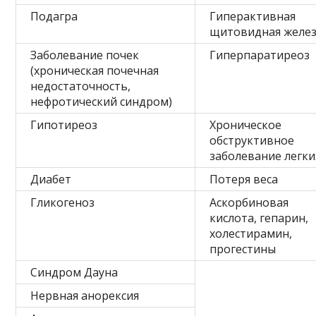
Подагра
Гиперактивная
щитовидная желе
Заболевание почек
Гиперпаратиреоз
(хроническая почечная
недостаточность,
нефротический синдром)
Гипотиреоз
Хроническое
обструктивное
заболевание легки
Диабет
Потеря веса
Гликогеноз
Аскорбиновая
кислота, гепарин,
холестирамин,
прогестины
Синдром Дауна
Нервная анорексия