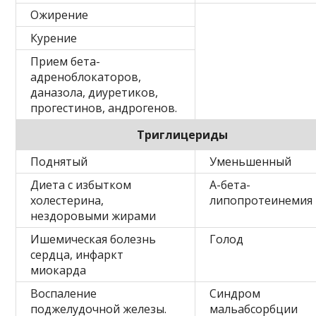
Ожирение
Курение
Прием бета-
адреноблокаторов,
даназола, диуретиков,
прогестинов, андрогенов.
Триглицериды
Поднятый
Уменьшенный
Диета с избытком
А-бета-
холестерина,
липопротеинемия
нездоровыми жирами
Ишемическая болезнь
Голод
сердца, инфаркт
миокарда
Воспаление
Синдром
поджелудочной железы.
мальабсорбции