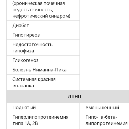
(хроническая почечная
недостаточность,
нефротический синдром)
Диабет
Гипотиреоз
Недостаточность
гипофиза
Гликогеноз
Болезнь Ниманна-Пика
Системная красная
волчанка
ЛПНП
Поднятый
Уменьшенный
Гиперлипопротеинемия
Гипо-, а-бета-
типа 1А, 2В
липопротеинемия