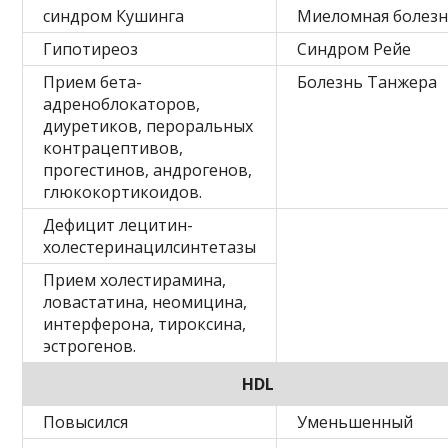
синдром Кушинга
Миеломная болез
Гипотиреоз
Синдром Рейе
Прием бета-
Болезнь Танжера
адреноблокаторов,
диуретиков, пероральных
контрацептивов,
прогестинов, андрогенов,
глюкокортикоидов.
Дефицит лецитин-
холестеринацилсинтетазы
Прием холестирамина,
ловастатина, неомицина,
интерферона, тироксина,
эстрогенов.
HDL
Повысился
Уменьшенный