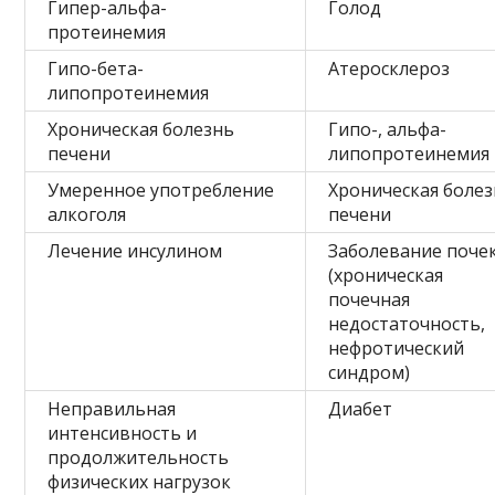
Гипер-альфа-
Голод
протеинемия
Гипо-бета-
Атеросклероз
липопротеинемия
Хроническая болезнь
Гипо-, альфа-
печени
липопротеинемия
Умеренное употребление
Хроническая боле
алкоголя
печени
Лечение инсулином
Заболевание поче
(хроническая
почечная
недостаточность,
нефротический
синдром)
Неправильная
Диабет
интенсивность и
продолжительность
физических нагрузок