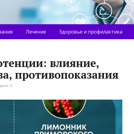
вания
Лечение
Здоровье и профилактика
тенции: влияние,
ва, противопоказания
рии: 0