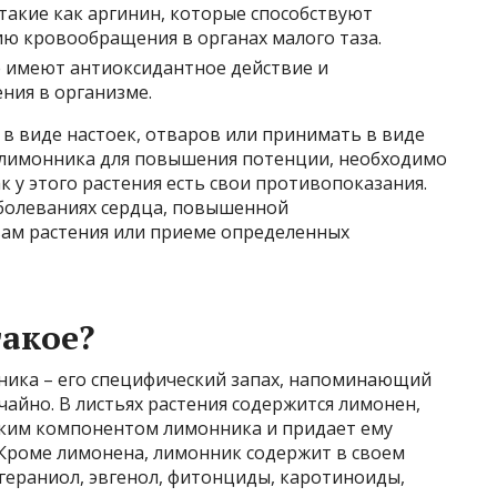
такие как аргинин, которые способствуют
ю кровообращения в органах малого таза.
 имеют антиоксидантное действие и
ния в организме.
в виде настоек, отваров или принимать в виде
 лимонника для повышения потенции, необходимо
к у этого растения есть свои противопоказания.
аболеваниях сердца, повышенной
ам растения или приеме определенных
такое?
ника – его специфический запах, напоминающий
учайно. В листьях растения содержится лимонен,
ским компонентом лимонника и придает ему
 Кроме лимонена, лимонник содержит в своем
 гераниол, эвгенол, фитонциды, каротиноиды,