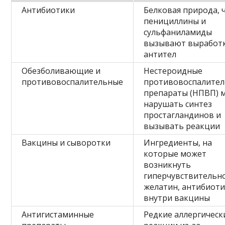
Антибиотики
Белковая природа, 
пенициллины и
сульфаниламиды
вызывают выработ
антител
Обезболивающие и
Нестероидные
противовоспалительные
противовоспалите
препараты (НПВП) 
нарушать синтез
простагландинов и
вызывать реакции
Вакцины и сыворотки
Ингредиенты, на
которые может
возникнуть
гиперчувствительно
желатин, антибиот
внутри вакцины
Антигистаминные
Редкие аллергическ