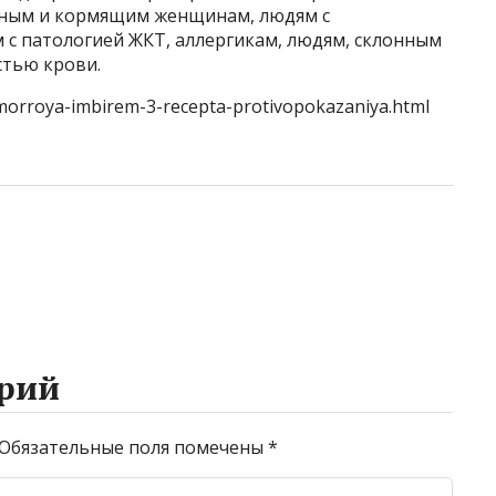
енным и кормящим женщинам, людям с
 с патологией ЖКТ, аллергикам, людям, склонным
стью крови.
morroya-imbirem-3-recepta-protivopokazaniya.html
рий
Обязательные поля помечены
*