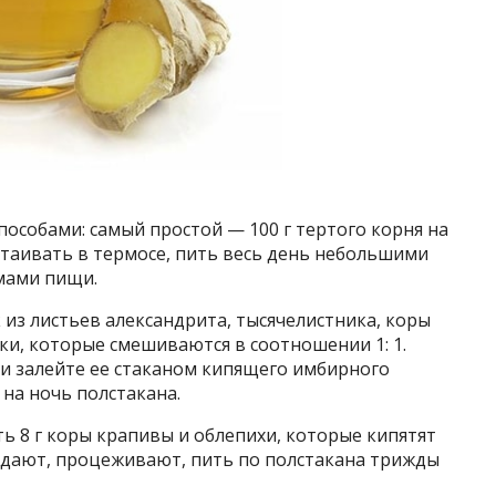
пособами: самый простой — 100 г тертого корня на
астаивать в термосе, пить весь день небольшими
емами пищи.
из листьев александрита, тысячелистника, коры
ки, которые смешиваются в соотношении 1: 1.
 и залейте ее стаканом кипящего имбирного
 на ночь полстакана.
ь 8 г коры крапивы и облепихи, которые кипятят
аждают, процеживают, пить по полстакана трижды