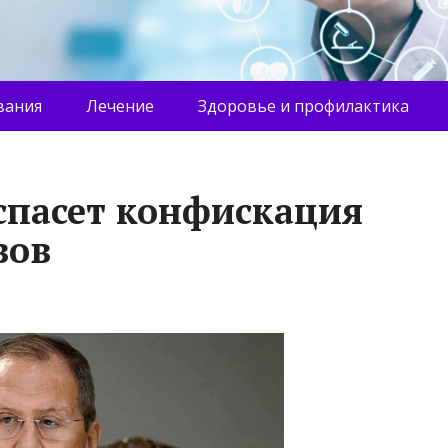
вания
Лечение
Здоровье и профилактика
 спасет конфискация
вов