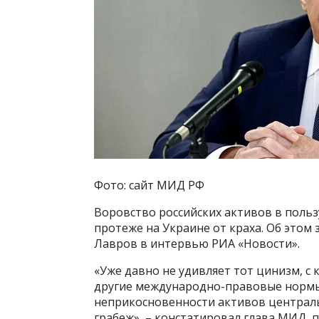
Фото: сайт МИД РФ
Воровство российских активов в польз
протеже на Украине от краха. Об этом
Лавров в интервью РИА «Новости».
«Уже давно не удивляет тот цинизм, с
другие международно-правовые нормы
неприкосновенности активов централь
грабеж», – констатировал глава МИД, 