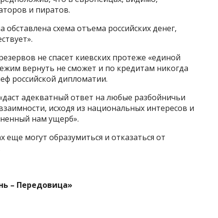
аторов и пиратов.
а обставлена схема отъема российских денег,
ествует».
езервов не спасет киевских протеже «единой
режим вернуть не сможет и по кредитам никогда
шеф российской дипломатии.
 «даст адекватный ответ на любые разбойничьи
взаимности, исходя из национальных интересов и
ненный нам ущерб».
х еще могут образумиться и отказаться от
.
нь – Передовица»