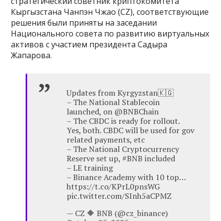
стратегический советник криптокомитета
Кыргызстана Чанпэн Чжао (CZ), соответствующие
решения были приняты на заседании
Национального совета по развитию виртуальных
активов с участием президента Садыра
Жапарова.
Updates from Kyrgyzstan🇰🇬
– The National Stablecoin
launched, on @BNBChain
– The CBDC is ready for rollout.
Yes, both. CBDC will be used for gov
related payments, etc
– The National Cryptocurrency
Reserve set up, #BNB included
– LE training
– Binance Academy with 10 top…
https://t.co/KPrL0pnsWG
pic.twitter.com/SInh5aCPMZ
— CZ 🔶 BNB (@cz_binance)