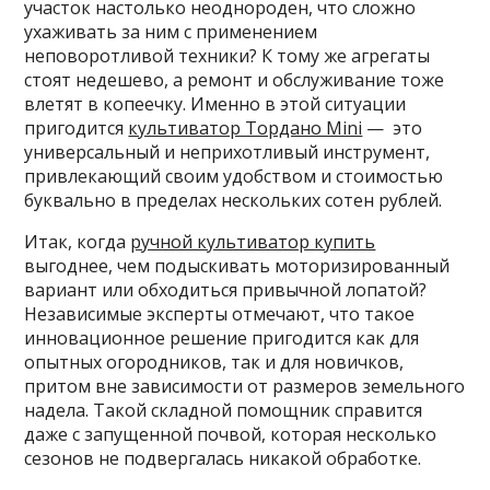
участок настолько неоднороден, что сложно
ухаживать за ним с применением
неповоротливой техники? К тому же агрегаты
стоят недешево, а ремонт и обслуживание тоже
влетят в копеечку. Именно в этой ситуации
пригодится
культиватор Тордано Mini
— это
универсальный и неприхотливый инструмент,
привлекающий своим удобством и стоимостью
буквально в пределах нескольких сотен рублей.
Итак, когда
ручной культиватор купить
выгоднее, чем подыскивать моторизированный
вариант или обходиться привычной лопатой?
Независимые эксперты отмечают, что такое
инновационное решение пригодится как для
опытных огородников, так и для новичков,
притом вне зависимости от размеров земельного
надела. Такой складной помощник справится
даже с запущенной почвой, которая несколько
сезонов не подвергалась никакой обработке.