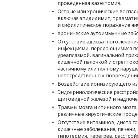
проведенная вазэктомия.
Острые или хронические воспали
включая эпидидимит, травмати
и сифилитическое поражение яич
Хронические аутоиммунные забо
Отсутствие адекватного лечени
инфекциями, передающимися по
уреаплазмой, вагинальной трих
кишечной палочкой и стрептоко
частичному или полному наруше
непосредственно к повреждени
Воздействие ионизирующего из
Эндокринологические расстройст
щитовидной железой и надпоче
Травмы мозга и спинного мозга,
различные хирургические проце
Отсутствие витаминов, диета г
кишечные заболевания, печени,
гипотермия, перегрев, расстрой