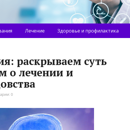
вания
Лечение
Здоровье и профилактика
я: раскрываем суть
м о лечении и
овства
арии: 0