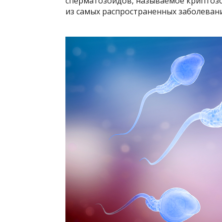
сперматозоидов, называемое криптозо
из самых распространенных заболеван