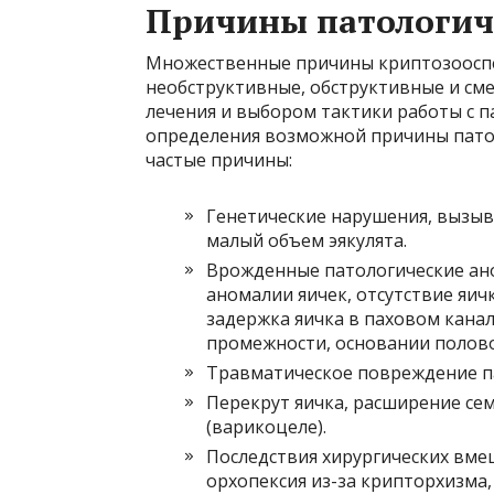
Причины патологич
Множественные причины криптозооспе
необструктивные, обструктивные и см
лечения и выбором тактики работы с 
определения возможной причины патоло
частые причины:
Генетические нарушения, вызы
малый объем эякулята.
Врожденные патологические ано
аномалии яичек, отсутствие яич
задержка яичка в паховом канал
промежности, основании половог
Травматическое повреждение па
Перекрут яичка, расширение се
(варикоцеле).
Последствия хирургических вме
орхопексия из-за крипторхизма