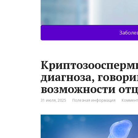
Заболе
Криптозоосперми
диагноза, говори
возможности отц
31 июля, 2025
Полезная информация
Коммент