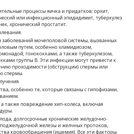
тельные процессы яичка и придатков: орхит,
ческий или инфекционный эпидидимит, туберкулез
ек, хронический простатит.
левания.
я заболеваний мочеполовой системы, вызванных
ловым путем, особенно хламидиозом,
омонадой, гонококками, а также туберкулезом,
кками группы В. Эти инфекции могут привести к
нию проходимости (обструкции) спермы или
ю спермы.
лучения.
ва, особенно те, которые связаны с гипофизами,
ванием.
 а также повреждение хип-колеса, включая
дуры.
олода, долгосрочные хронические желудочно-
 поджелудочной железы и желчных протоков,
ства кровообращения (ишемия). Все эти факторы