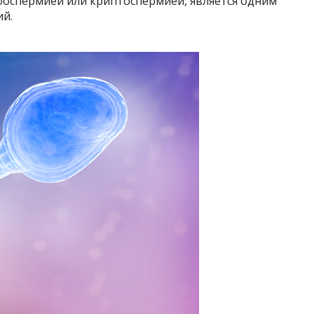
оспермией или криптоспермией, является одним
ий.