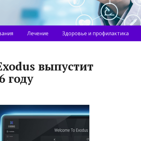
вания
Лечение
Здоровье и профилактика
Exodus выпустит
6 году