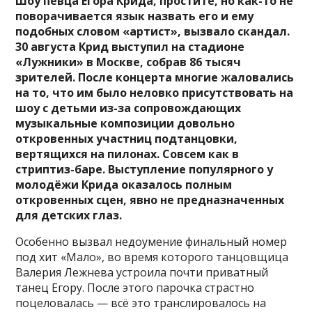
Шоу певца Егора Крида, простите, но как-то не
поворачивается язык назвать его и ему
подобных словом «артист», вызвало скандал.
30 августа Крид выступил на стадионе
«Лужники» в Москве, собрав 86 тысяч
зрителей. После концерта многие жаловались
на то, что им было неловко присутствовать на
шоу с детьми из-за сопровождающих
музыкальные композиции довольно
откровенных участниц подтанцовки,
вертящихся на пилонах. Совсем как в
стриптиз-баре. Выступление популярного у
молодёжи Крида оказалось полным
откровенных сцен, явно не предназначенных
для детских глаз.
Особенно вызвал недоумение финальный номер
под хит «Мало», во время которого танцовщица
Валерия Лежнева устроила почти приватный
танец Егору. После этого парочка страстно
поцеловалась — всё это транслировалось на