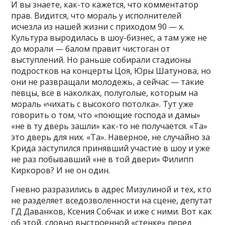
И вы знаете, как-то кажется, что комментатор
прав. Видится, что мораль у исполнителей
исчезла из нашей жизни с приходом 90 — х.
Культура выродилась в шоу-бизнес, а там уже не
до морали — балом правит чистоган от
выступлений. Но раньше собирали стадионы
подростков на концерты Цоя, Юры Шатунова, но
они не развращали молодежь, а сейчас — такие
певцы, все в наколках, полуголые, которым на
мораль «чихать с высокого потолка». Тут уже
говорить о том, что «поющие господа и дамы»
«не в ту дверь зашли» как-то не получается. «Та»
это дверь для них. «Та». Наверное, не случайно за
Крида заступился принявший участие в шоу и уже
не раз побывавший «не в той двери» Филипп
Киркоров? И не он один.
Гневно разразились в адрес Мизулиной и тех, кто
не разделяет вседозволенности на сцене, депутат
ГД Даванков, Ксения Собчак и иже с ними. Вот как
об этой, словно выстроенной «стенке» перед