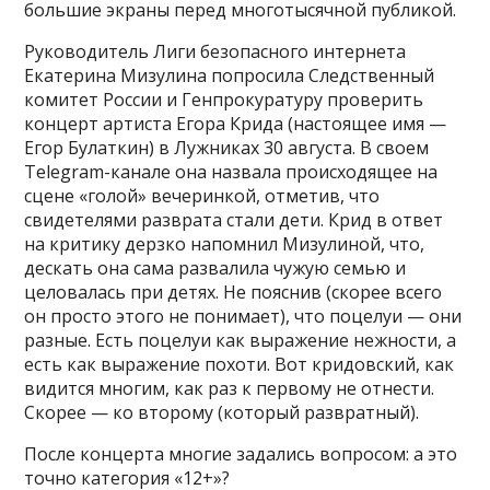
большие экраны перед многотысячной публикой.
Руководитель Лиги безопасного интернета
Екатерина Мизулина попросила Следственный
комитет России и Генпрокуратуру проверить
концерт артиста Егора Крида (настоящее имя —
Егор Булаткин) в Лужниках 30 августа. В своем
Telegram-канале она назвала происходящее на
сцене «голой» вечеринкой, отметив, что
свидетелями разврата стали дети. Крид в ответ
на критику дерзко напомнил Мизулиной, что,
дескать она сама развалила чужую семью и
целовалась при детях. Не пояснив (скорее всего
он просто этого не понимает), что поцелуи — они
разные. Есть поцелуи как выражение нежности, а
есть как выражение похоти. Вот кридовский, как
видится многим, как раз к первому не отнести.
Скорее — ко второму (который развратный).
После концерта многие задались вопросом: а это
точно категория «12+»?