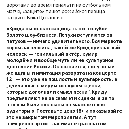
воротами во время пенальти на футбольном
матче, «защите» пишет российская певица-
патриот Вика Цыганова:
«Крида выползло защищать всё голубое
болото шоу-бизнеса. Петухи вступаются за
петухов — ничего удивительного. Вся мерзота
хором заголосила, какой же Крид прекрасный
человек — гениальный актёр, кумир
молодёжи и вообще чуть ли не культурное
достояние России. Оказывается, полуголые
женщины и имитация разврата на концерте
12+ — это уже не пошлость и вульгарность, а
„сделанные в меру и со вкусом сценки,
которые дополняли смысл песни“. Криду
предъявляют не за сами эти сценки, а за то,
что они были показаны на малолетнюю
аудиторию. Поставьте ценз 18+ и показывайте
это на закрытом мероприятии. А тут
намеренно артист занимался развратом