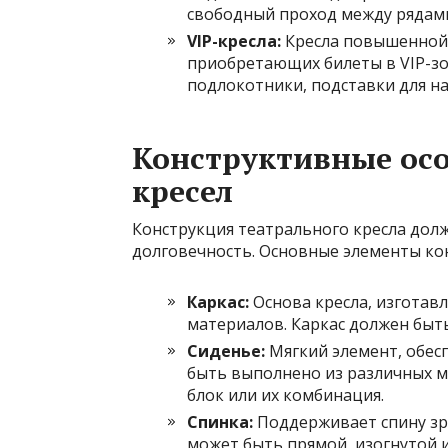
свободный проход между рядам
VIP-кресла:
Кресла повышенной 
приобретающих билеты в VIP-зо
подлокотники, подставки для н
Конструктивные ос
кресел
Конструкция театрального кресла дол
долговечность. Основные элементы ко
Каркас:
Основа кресла, изготав
материалов. Каркас должен быт
Сиденье:
Мягкий элемент, обе
быть выполнено из различных м
блок или их комбинация.
Спинка:
Поддерживает спину зр
может быть прямой, изогнутой 