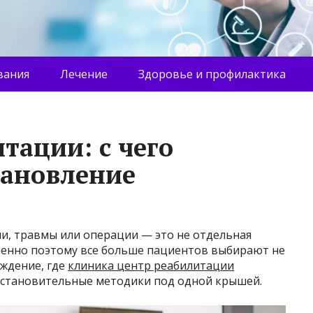
вания
Лечение
Здоровье и профилактика
тации: с чего
тановление
ни, травмы или операции — это не отдельная
менно поэтому все больше пациентов выбирают не
еждение, где
клиника центр реабилитации
осстановительные методики под одной крышей.