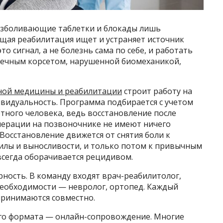
езболивающие таблетки и блокады лишь
ящая реабилитация ищет и устраняет источник
то сигнал, а не болезнь сама по себе, и работать
шечным корсетом, нарушенной биомеханикой,
ной медицины и реабилитации
строит работу на
видуальность. Программа подбирается с учетом
етного человека, ведь восстановление после
перации на позвоночнике не имеют ничего
Восстановление движется от снятия боли к
лы и выносливости, и только потом к привычным
 всегда оборачивается рецидивом.
ость. В команду входят врач-реабилитолог,
необходимости — невролог, ортопед. Каждый
 принимаются совместно.
о формата — онлайн-сопровождение. Многие