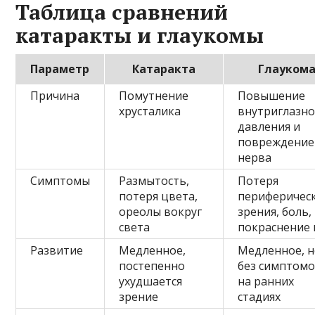
Таблица сравнений
катаракты и глаукомы
Параметр
Катаракта
Глауком
Причина
Помутнение
Повышение
хрусталика
внутриглазно
давления и
повреждение
нерва
Симптомы
Размытость,
Потеря
потеря цвета,
периферичес
ореолы вокруг
зрения, боль,
света
покраснение 
Развитие
Медленное,
Медленное, 
постепенно
без симптом
ухудшается
на ранних
зрение
стадиях