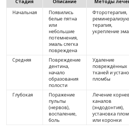
Стадия
Описание
Методы лече
Начальная
Появились
Фторотерапия,
белые пятна
реминерализу
или
терапия,
небольшие
укрепление эм
потемнения,
эмаль слегка
повреждена
Средняя
Повреждение
Удаление
дентина,
повреждённых
начало
тканей и устан
образования
пломбы
полости
Глубокая
Поражение
Лечение корне
пульпы
каналов
(нервов),
(эндодонтия),
воспаление,
установка пло
боль
или коронки