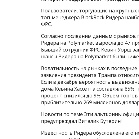
Пользователи, торгующие на крупных 
топ-менеджера BlackRock Ридера наиб
ФРС.
Согласно последним данным с рынков 
Ридера на Polymarket выросла до 47 п
Бывший сотрудник ФРС Кевин Уорш заня
шансы Ридера на Polymarket были ниже
Волатильность на рынках в последние
заявления президента Трампа относите
Если в декабре вероятность выдвижен
дома Кевина Хассетта составляла 85%,
процент снизился до 9%. Объем торгов 
приблизительно 269 миллионов долларо
Новости по теме Эти альткоины официа
предупреждал Виталик Бутерин!
Известность Ридера обусловлена его 