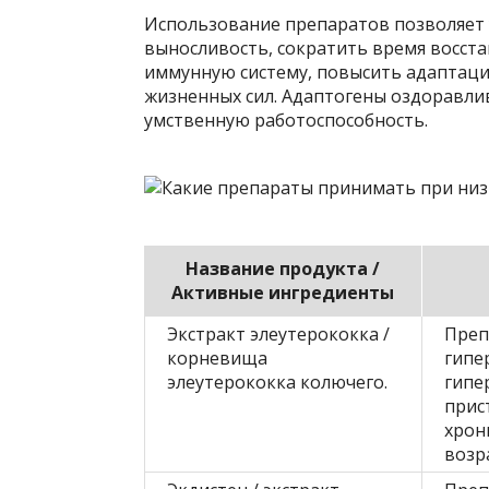
Использование препаратов позволяет
выносливость, сократить время восст
иммунную систему, повысить адаптаци
жизненных сил. Адаптогены оздоравл
умственную работоспособность.
Название продукта /
Активные ингредиенты
Экстракт элеутерококка /
Преп
корневища
гипе
элеутерококка колючего.
гипе
прис
хрон
возра