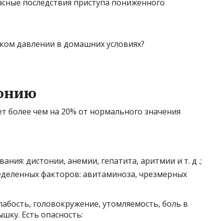
асные последствия приступа пониженного
тонию
ет более чем на 20% от нормального значения
ния: дистонии, анемии, гепатита, аритмии и т. д .;
еделенных факторов: авитаминоза, чрезмерных
абость, головокружение, утомляемость, боль в
шку. Есть опасность: