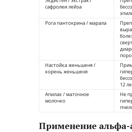
Экдистен / экстракт
Преп
сафролеи лейза
бесс
эпил
Рога пантокрина / марала
Преп
выра
боле
свер
диар
поро
Настойка женьшеня /
Прим
корень женьшеня
гипе
бесс
12 ле
Апилак / маточное
Не п
молочко
гипе
пчел
Применение альфа