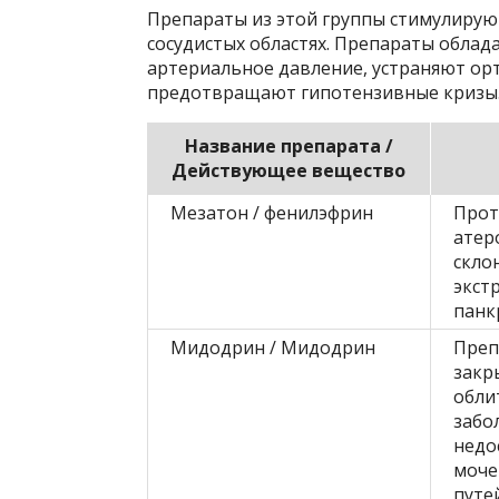
Препараты из этой группы стимулирую
сосудистых областях. Препараты обл
артериальное давление, устраняют ор
предотвращают гипотензивные кризы
Название препарата /
Действующее вещество
Мезатон / фенилэфрин
Прот
атер
скло
экст
панк
Мидодрин / Мидодрин
Преп
закр
обли
забо
недо
моче
путе