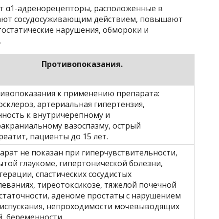
т α1-адренорецепторы, расположенные в
адают сосудосуживающим действием, повышают
тостатические нарушения, обмороки и
.
Противопоказания.
ивопоказания к применению препарата:
осклероз, артериальная гипертензия,
нность к внутричерепному и
ракраниальному вазоспазму, острый
реатит, пациенты до 15 лет.
арат не показан при гиперчувствительности,
ытой глаукоме, гипертонической болезни,
терации, спастических сосудистых
леваниях, тиреотоксикозе, тяжелой почечной
статочности, аденоме простаты с нарушением
испускания, непроходимости мочевыводящих
й, беременности.