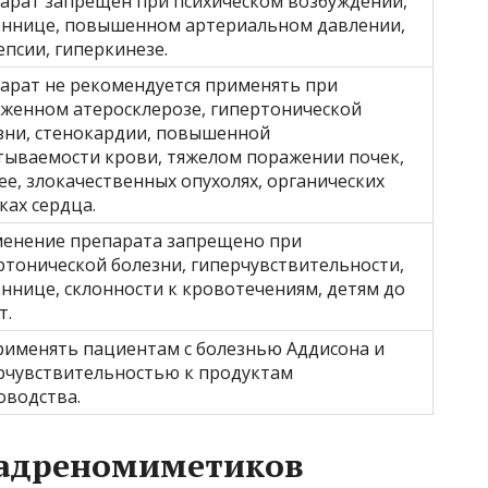
арат запрещен при психическом возбуждении,
оннице, повышенном артериальном давлении,
епсии, гиперкинезе.
арат не рекомендуется применять при
женном атеросклерозе, гипертонической
зни, стенокардии, повышенной
тываемости крови, тяжелом поражении почек,
ее, злокачественных опухолях, органических
ках сердца.
енение препарата запрещено при
ртонической болезни, гиперчувствительности,
оннице, склонности к кровотечениям, детям до
т.
рименять пациентам с болезнью Аддисона и
рчувствительностью к продуктам
оводства.
-адреномиметиков