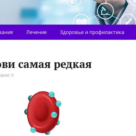
вания
Лечение
Здоровье и профилактика
ови самая редкая
арии: 0