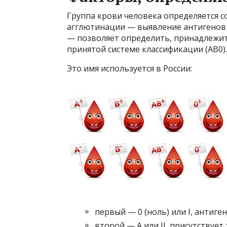
Группа крови человека определяется 
агглютинации — выявление антигенов 
— позволяет определить, принадлежит 
принятой системе классификации (AB0).
Это имя используется в России:
первый — 0 (ноль) или I, антиген
второй — А или II, присутствует