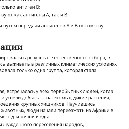
 только антиген B;
вуют как антигены A, так и B.
и путем передачи антигенов A и B потомству.
кации
ровался в результате естественного отбора, в
сь выживать в различных климатических условиях.
овала только одна группа, которая стала
ная, встречалась у всех первобытных людей, когда
, и успели добыть — насекомых, дикие растения,
 поедания крупных хищников. Научившись
 животных, люди начали переезжать из Африки в
мест для жизни и еды.
е вынужденного переселения народов,