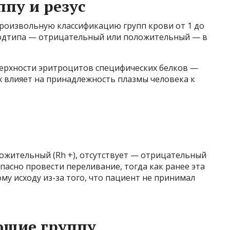
ппу и резус
произвольную классификацию групп крови от 1 до
 подтипа — отрицательный или положительный — в
верхности эритроцитов специфических белков —
х влияет на принадлежность плазмы человека к
оложительный (Rh +), отсутствует — отрицательный
опасно провести переливание, тогда как ранее эта
му исходу из-за того, что пациент не принимал
ющие группу