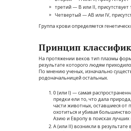
третий — B или II, присутствует
Четвертый — AB или IV, присутст
Группа крови определяется генетическ
Принцип классифи
На протяжении веков тип плазмы форми
результате которого людям приходило
По мнению ученых, изначально существ
родоначальницей остальных.
0 (или I) — самая распространен
предки ели то, что дала природа
части животных, оставшиеся от
охотиться и убивая большинство
Азию и Европу в поисках лучших 
А (или II) возникли в результат