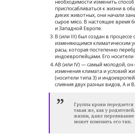
необходимости изменить способ
приспосабливаться к жизни в об
диких животных, они начали зан
сырое мясо. В настоящее время
и Западной Европе.
B (или III) был создан в процесс
изменяющимся климатическим ус
расы, которая постепенно переб
индоевропейцами. Его носители 
AB (или IV) — самый молодой, он
изменения климата и условий жи
(носители типа 3) и индоевропейс
слияния двух разных видов, A и B
Группа крови передается п
такая же, как у родителе
жизни, даже переливание 
может изменить его тип.