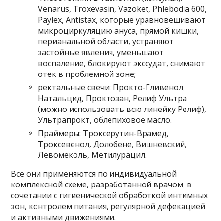
Venarus, Troxevasin, Vazoket, Phlebodia 600,
Paylex, Antistax, которые уравновешивают
микроциркуляцию ануса, прямой кишки,
перианальной области, устраняют
застойные явления, уменьшают
воспаление, блокируют экссудат, снимают
отек в проблемной зоне;
ректальные свечи: Прокто-Гливенол,
Натальцид, Проктозан, Релиф Ультра
(можно использовать всю линейку Релиф),
Ультрапрокт, облепиховое масло.
Праймеры: Троксерутин-Врамед,
Троксевенол, Долобене, Вишневский,
Левомеколь, Метилурацил.
Все они применяются по индивидуальной
комплексной схеме, разработанной врачом, в
сочетании с гигиенической обработкой интимных
зон, контролем питания, регулярной дефекацией
и активными движениями.