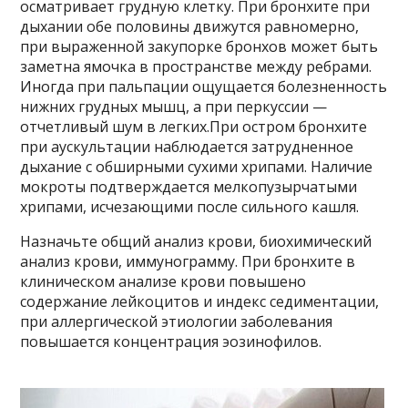
осматривает грудную клетку. При бронхите при
дыхании обе половины движутся равномерно,
при выраженной закупорке бронхов может быть
заметна ямочка в пространстве между ребрами.
Иногда при пальпации ощущается болезненность
нижних грудных мышц, а при перкуссии —
отчетливый шум в легких.При остром бронхите
при аускультации наблюдается затрудненное
дыхание с обширными сухими хрипами. Наличие
мокроты подтверждается мелкопузырчатыми
хрипами, исчезающими после сильного кашля.
Назначьте общий анализ крови, биохимический
анализ крови, иммунограмму. При бронхите в
клиническом анализе крови повышено
содержание лейкоцитов и индекс седиментации,
при аллергической этиологии заболевания
повышается концентрация эозинофилов.