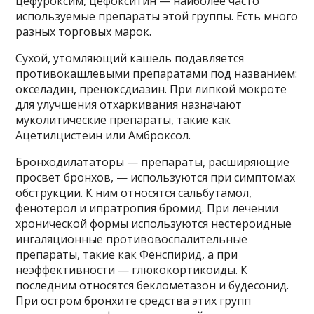
цефуроксим, цефокситин — наиболее часто
используемые препараты этой группы. Есть много
разных торговых марок.
Сухой, утомляющий кашель подавляется
противокашлевыми препаратами под названием:
окселадин, преноксдиазин. При липкой мокроте
для улучшения отхаркивания назначают
муколитические препараты, такие как
Ацетилцистеин или Амброксол.
Бронходилататоры — препараты, расширяющие
просвет бронхов, — используются при симптомах
обструкции. К ним относятся сальбутамол,
фенотерол и ипратропия бромид. При лечении
хронической формы используются нестероидные
ингаляционные противовоспалительные
препараты, такие как Фенспирид, а при
неэффективности — глюкокортикоиды. К
последним относятся беклометазон и будесонид.
При остром бронхите средства этих групп