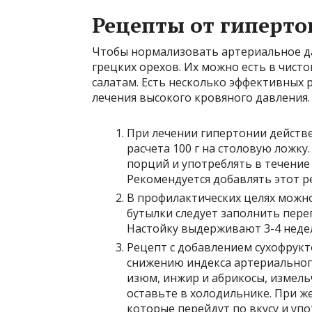
Рецепты от гиперт
Чтобы нормализовать артериальное да
грецких орехов. Их можно есть в чист
салатам. Есть несколько эффективных 
лечения высокого кровяного давления.
При лечении гипертонии действе
расчета 100 г на столовую ложку
порций и употреблять в течение
Рекомендуется добавлять этот ре
В профилактических целях можно
бутылки следует заполнить пере
Настойку выдерживают 3-4 недел
Рецепт с добавлением сухофрукт
снижению индекса артериального
изюм, инжир и абрикосы, измел
оставьте в холодильнике. При ж
которые перейдут по вкусу и упо