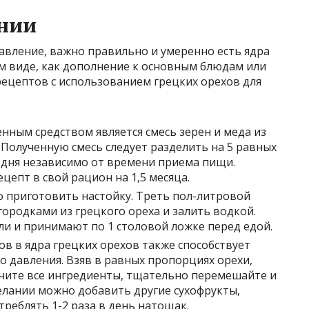
онии
вление, важно правильно и умеренно есть ядра
ом виде, как дополнение к основным блюдам или
рецептов с использованием грецких орехов для
нным средством является смесь зерен и меда из
. Полученную смесь следует разделить на 5 равных
 дня независимо от времени приема пищи.
цепт в свой рацион на 1,5 месяца.
 приготовить настойку. Треть пол-литровой
городками из грецкого ореха и залить водкой.
и и принимают по 1 столовой ложке перед едой.
ов в ядра грецких орехов также способствует
 давления. Взяв в равных пропорциях орехи,
ьчите все ингредиенты, тщательно перемешайте и
елании можно добавить другие сухофрукты,
треблять 1-2 раза в день натощак.