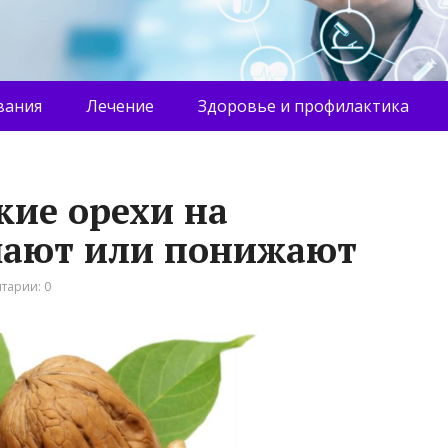
вания
Лечение
Здоровье и профилактика
кие орехи на
шают или понижают
тарии: 0