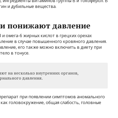
, ингредиенты витаминов группы В и токоферол. В
тин и дубильные вещества.
и понижают давление
 и омега-6 жирных кислот в грецких орехах
ление в случае повышенного кровяного давления.
авление, его также можно включить в диету при
ело в тонусе.
ют на несколько внутренних органов,
ериального давления.
 препарат при появлении симптомов аномального
 как головокружение, общая слабость, головные