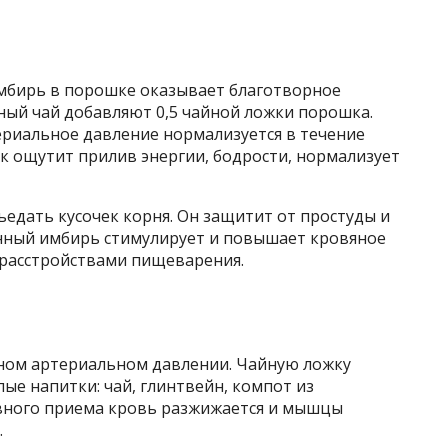
мбирь в порошке оказывает благотворное
рный чай добавляют 0,5 чайной ложки порошка.
ериальное давление нормализуется в течение
ик ощутит прилив энергии, бодрости, нормализует
едать кусочек корня. Он защитит от простуды и
нный имбирь стимулирует и повышает кровяное
 расстройствами пищеварения.
ом артериальном давлении. Чайную ложку
ые напитки: чай, глинтвейн, компот из
вного приема кровь разжижается и мышцы
.