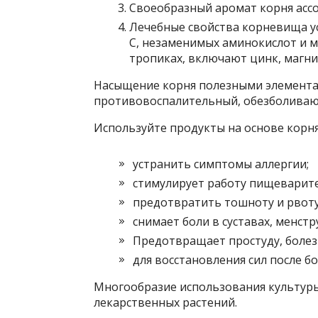
Своеобразный аромат корня ассо
Лечебные свойства корневища ус
C, незаменимых аминокислот и 
тропиках, включают цинк, магни
Насыщение корня полезными элемента
противовоспалительный, обезболива
Используйте продукты на основе корня
устранить симптомы аллергии;
стимулирует работу пищеварите
предотвратить тошноту и рвоту
снимает боли в суставах, менст
Предотвращает простуду, болезн
для восстановления сил после б
Многообразие использования культуры
лекарственных растений.