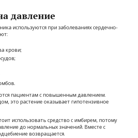
на давление
ика используются при заболеваниях сердечно-
уют:
ва крови;
судов;
;
омбов.
ются пациентам с повышенным давлением.
дом, это растение оказывает гипотензивное
стоит использовать средство с имбирем, потому
вление до нормальных значений. Вместе с
ердцебиение возвращается.