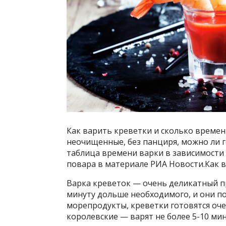
Как варить креветки и сколько време
неочищенные, без панциря, можно ли 
таблица времени варки в зависимости
повара в материале РИА Новости.Как 
Варка креветок — очень деликатный пр
минуту дольше необходимого, и они по
морепродукты, креветки готовятся оч
королевские — варят не более 5-10 мин