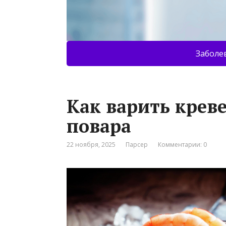
Заболе
Как варить крев
повара
22 ноября, 2025
Парсер
Комментарии: 0