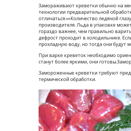
Замораживают креветки обычно на мес
технологии предварительной обработк
отличаться.«»Количество ледяной глаз
производителя. Льда в упаковке может
гораздо важнее, чем правильно варить
дефрост проходит в холодильнике. Есл
прохладную воду, но тогда они будут м
При варке креветок необходимо ориент
станут более яркими, они готовы.Зам
Замороженные креветки требуют пред
термической обработки.