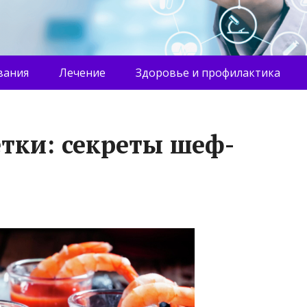
вания
Лечение
Здоровье и профилактика
етки: секреты шеф-