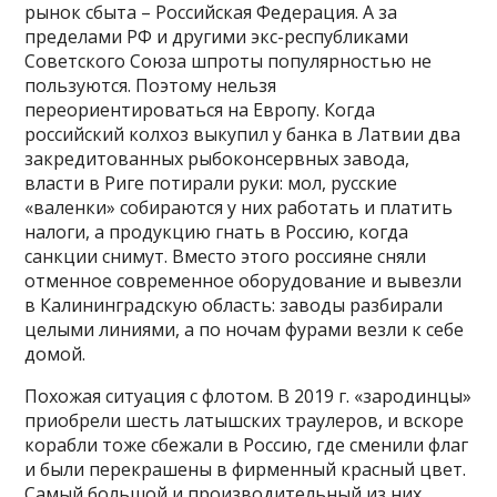
рынок сбыта – Российская Федерация. А за
пределами РФ и другими экс-республиками
Советского Союза шпроты популярностью не
пользуются. Поэтому нельзя
переориентироваться на Европу. Когда
российский колхоз выкупил у банка в Латвии два
закредитованных рыбоконсервных завода,
власти в Риге потирали руки: мол, русские
«валенки» собираются у них работать и платить
налоги, а продукцию гнать в Россию, когда
санкции снимут. Вместо этого россияне сняли
отменное современное оборудование и вывезли
в Калининградскую область: заводы разбирали
целыми линиями, а по ночам фурами везли к себе
домой.
Похожая ситуация с флотом. В 2019 г. «зародинцы»
приобрели шесть латышских траулеров, и вскоре
корабли тоже сбежали в Россию, где сменили флаг
и были перекрашены в фирменный красный цвет.
Самый большой и производительный из них