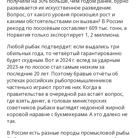
получили на 30% больше, чем годом ранее, бурно
развивается их искусственное разведение.
Вопрос, от какого уровня произошёл рост и
какими обстоятельствами он вызван? В России
рекорд по лососёвым составляет 609 тыс. тонн, а
Норвегия только экспортирует 1, 2 миллиона.
Любой рыбак подтвердит: если выдались три
обильных года, то четвёртый гарантированно
будет скудным. Вот и 2024 г. вслед за ударным
2023-м по лососю стал самым низким за
последние 20 лет. Поэтому бравые отчёты об
успехах российских рыбопромышленников
частенько играют против них. Когда в
правительстве в очередной раз встаёт вопрос,
где взять денег, в головах министерских
советников рыбаки выглядят недоеной жирной
коровой наравне с букмекерами. А это далеко не
так.
В России есть разные породы промысловой рыбы.