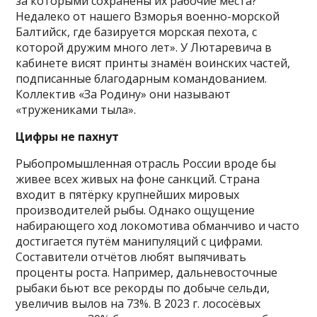
за которыми сохранены их рабочие места?
Недалеко от нашего Взморья военно-морской
Балтийск, где базируется морская пехота, с
которой дружим много лет». У Лютаревича в
кабинете висят принты знамён воинских частей,
подписанные благодарным командованием.
Коллектив «За Родину» они называют
«тружениками тыла».
Цифры не пахнут
Рыбопромышленная отрасль России вроде бы
живее всех живых на фоне санкций. Страна
входит в пятёрку крупнейших мировых
производителей рыбы. Однако ощущение
набирающего ход локомотива обманчиво и часто
достигается путём манипуляций с цифрами.
Составители отчётов любят выпячивать
проценты роста. Например, дальневосточные
рыбаки бьют все рекорды по добыче сельди,
увеличив вылов на 73%. В 2023 г. лососёвых