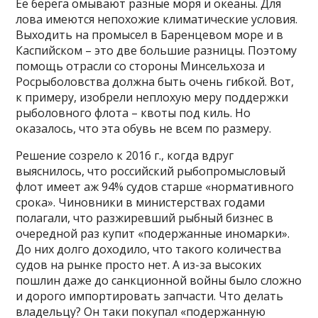
Её берега омывают разные моря и океаны. Для
лова имеются непохожие климатические условия.
Выходить на промысел в Баренцевом море и в
Каспийском – это две большие разницы. Поэтому
помощь отрасли со стороны Минсельхоза и
Росрыболовства должна быть очень гибкой. Вот,
к примеру, изобрели неплохую меру поддержки
рыболовного флота – квоты под киль. Но
оказалось, что эта обувь не всем по размеру.
Решение созрело к 2016 г., когда вдруг
выяснилось, что российский рыбопромысловый
флот имеет аж 94% судов старше «нормативного
срока». Чиновники в министерствах годами
полагали, что разжиревший рыбный бизнес в
очередной раз купит «подержанные иномарки».
До них долго доходило, что такого количества
судов на рынке просто нет. А из-за высоких
пошлин даже до санкционной войны было сложно
и дорого импортировать запчасти. Что делать
владельцу? Он таки покупал «подержанную