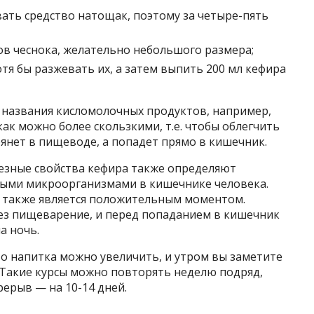
ать средство натощак, поэтому за четыре-пять
ов чеснока, желательно небольшого размера;
тя бы разжевать их, а затем выпить 200 мл кефира
 названия кисломолочных продуктов, например,
как можно более скользкими, т.е. чтобы облегчить
трянет в пищеводе, а попадет прямо в кишечник.
лезные свойства кефира также определяют
ными микроорганизмами в кишечнике человека.
 также является положительным моментом.
рез пищеварение, и перед попаданием в кишечник
а ночь.
о напитка можно увеличить, и утром вы заметите
 Такие курсы можно повторять неделю подряд,
рерыв — на 10-14 дней.