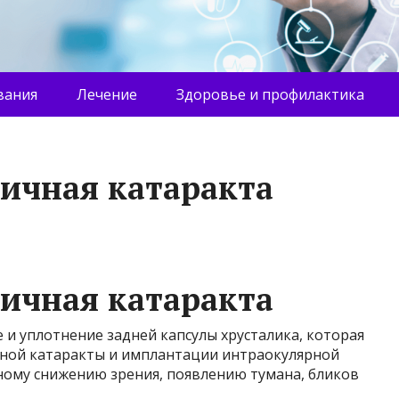
вания
Лечение
Здоровье и профилактика
ричная катаракта
ричная катаракта
и уплотнение задней капсулы хрусталика, которая
ичной катаракты и имплантации интраокулярной
ному снижению зрения, появлению тумана, бликов