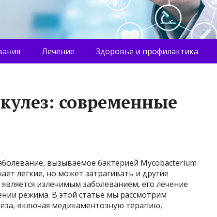
вания
Лечение
Здоровье и профилактика
ркулез: современные
заболевание, вызываемое бактерией Mycobacterium
жает легкие, но может затрагивать и другие
з является излечимым заболеванием, его лечение
ении режима. В этой статье мы рассмотрим
леза, включая медикаментозную терапию,