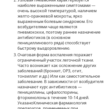
Узловая пневмония характеризуется
наиболее выраженными симптомами —
очень высокой температурой, наличием
желто-оранжевой мокроты, ярко
выраженным болевым синдромом. Его
возбудителями чаще являются
пневмококки, поэтому раннее назначение
антибиотиков (в основном
пенициллинового ряда) способствует
быстрому выздоровлению.
Очаговая форма воспаления поражает
ограниченный участок легочной ткани.
Часто возникает как осложнение других
заболеваний (бронхит, ОРЗ, отит,
тонзиллит и др.) Или как самостоятельное
заболевание. В зависимости от возбудителя
назначают курс антибиотиков —
пенициллины, цефалоспорины,
фторхинолоны в течение 10-14 дней.
УказаноКлиническая фармакология
препаратов, применяемых при