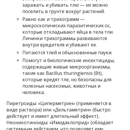
заражать и убивать тлю — их можно
поселить в грунте вокруг растений.
Равно как и трихограмм —
микроскопических паразитических ос,
которые откладывают яйца в тела тли.
Личинки трихограммы развиваются
внутри вредителя и убивают ее.
Питаются тлей и обыкновенные пауки.
Помогут и биологические инсектициды,
содержащие живые микроорганизмы,
такие как Bacillus thuringiensis (Bt),
которые вредят тле, но безопасны для
полезных насекомых, животных и
человека.
Пиретроиды: «Циперметрин» (применяется в
виде раствора) или «Дельтаметрин» (быстро
действует и имеет длительный эффект)..
Неоникотиноиды: «Имидаклоприд» (обладает
системным действием, что позволяет ему