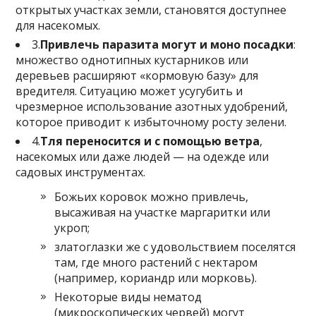
открытых участках земли, становятся доступнее
для насекомых.
3.
Привлечь паразита могут и моно посадки
:
множество однотипных кустарников или
деревьев расширяют «кормовую базу» для
вредителя. Ситуацию может усугубить и
чрезмерное использование азотных удобрений,
которое приводит к избыточному росту зелени.
4.
Тля переносится и с помощью ветра
,
насекомых или даже людей — на одежде или
садовых инструментах.
Божьих коровок можно привлечь,
высаживая на участке маргаритки или
укроп;
златоглазки же с удовольствием поселятся
там, где много растений с нектаром
(например, кориандр или морковь).
Некоторые виды нематод
(микроскопических червей) могут