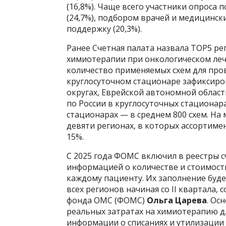
(16,8%). Чаще всего участники опроса 
(24,7%), подбором врачей и медицинск
поддержку (20,3%).
Ранее Счетная палата назвала TOP5 ре
химиотерапии при онкологическом леч
количество применяемых схем для про
круглосуточном стационаре зафиксир
округах, Еврейской автономной област
по России в круглосуточных стационар
стационарах — в среднем 800 схем. На
девяти регионах, в которых ассортиме
15%.
С 2025 года ФОМС включил в реестры 
информацией о количестве и стоимост
каждому пациенту. Их заполнение буд
всех регионов начиная со II квартала
фонда ОМС (ФОМС)
Ольга Царева
. Ос
реальных затратах на химиотерапию дл
информации о списаниях и утилизации