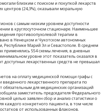
помогали близким с поиском и покупкой лекарств
их центров (24,3%), оказывали моральную
гионов с самым низким уровнем доступности
ении в круглосуточном стационаре. Наименьшее
ведения противоопухолевой терапии в
овано в Ненецком и Чукотском автономных
и, Республике Марий Эл и Севастополе. В среднем
ах применялись 554 схемы лечения, в дневных
 минимальном уровне этот показатель оказался в
нт доступных лекарственных средств не превышал
счетов на оплату медицинской помощи графы с
и введенного лекарственного препарата по
ет обязательным для медицинских организаций
, сообщила заместитель председателя Федерального
новной целью заявлен сбор и анализ статистики о
я каждого конкретного пациента, в том числе
 остатков от использованных флаконов.