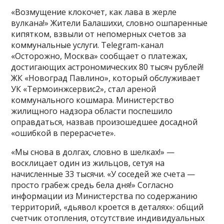
«Возмущение клокочет, как лава в жерле
вулкана!» Жители Балашихи, словно ошпаренные
кипятком, взвыли от непомерных счетов за
коммунальные услуги. Telegram-канал
«Осторожно, Москва» сообщает о платежах,
достигающих астрономических 80 тысяч рублей!
ЖК «Новоград Павлино», который обслуживает
УК «Термоинжсервис2», стал ареной
коммунального кошмара. Министерство
жилищного надзора области поспешило
оправдаться, назвав произошедшее досадной
«ошибкой в перерасчете».
«Мы снова в долгах, словно в шелках!» —
восклицает один из жильцов, сетуя на
начисленные 33 тысячи. «У соседей же счета —
просто грабеж средь бела дня!» Согласно
информации из Министерства по содержанию
территорий, «дьявол кроется в деталях»: общий
счетчик отопления, отсутствие индивидуальных