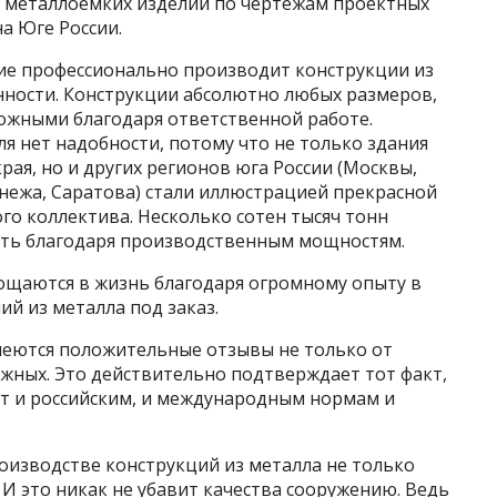
ия металлоёмких изделий по чертежам проектных
а Юге России.
ие профессионально производит конструкции из
ности. Конструкции абсолютно любых размеров,
можными благодаря ответственной работе.
 нет надобности, потому что не только здания
рая, но и других регионов юга России (Москвы,
нежа, Саратова) стали иллюстрацией прекрасной
о коллектива. Несколько сотен тысяч тонн
ать благодаря производственным мощностям.
ощаются в жизнь благодаря огромному опыту в
й из металла под заказ.
имеются положительные отзывы не только от
ежных. Это действительно подтверждает тот факт,
т и российским, и международным нормам и
оизводстве конструкций из металла не только
 И это никак не убавит качества сооружению. Ведь