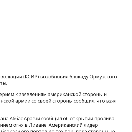
еволюции (КСИР) возобновил блокаду Ормузского
ты.
ерием к заявлениям американской стороны и
анской армии со своей стороны сообщил, что взял
рана Аббас Арагчи сообщил об открытии пролива
ением огня в Ливане. Американский лидер
 блокаду его портов до тех пор, пока стороны не