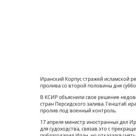
Иранский Корпус стражей исламской р
пролива со второй половины дня суббо
В КСИР объяснили свое решение недов
стран Персидского залива. Генштаб ир
пролив под военный контроль.
17 апреля министр иностранных дел И
для судоходства, связав это с прекращ
поблагодарил Иран, но отказался снять