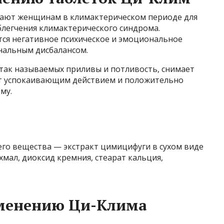
чают женщинам в климактерическом периоде для
блегчения климактерического синдрома.
тся негативное психическое и эмоциональное
нальным дисбалансом.
 так называемых приливы и потливость, снимает
т успокаивающим действием и положительно
му.
его вещества — экстракт цимицифуги в сухом виде
мал, диоксид кремния, стеарат кальция,
менению Ци-Клима