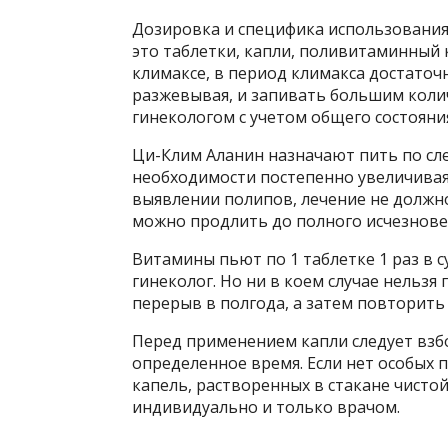
Дозировка и специфика использования
это таблетки, капли, поливитаминный 
климаксе, в период климакса достаточн
разжевывая, и запивать большим колич
гинекологом с учетом общего состоян
Ци-Клим Аланин назначают пить по след
необходимости постепенно увеличивая 
выявлении полипов, лечение не должно 
можно продлить до полного исчезнов
Витамины пьют по 1 таблетке 1 раз в 
гинеколог. Но ни в коем случае нельзя
перерыв в полгода, а затем повторить 
Перед применением капли следует взб
определенное время. Если нет особых
капель, растворенных в стакане чисто
индивидуально и только врачом.