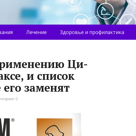
вания
Лечение
Здоровье и профилактика
применению Ци-
ксе, и список
 его заменят
нтарии: 0