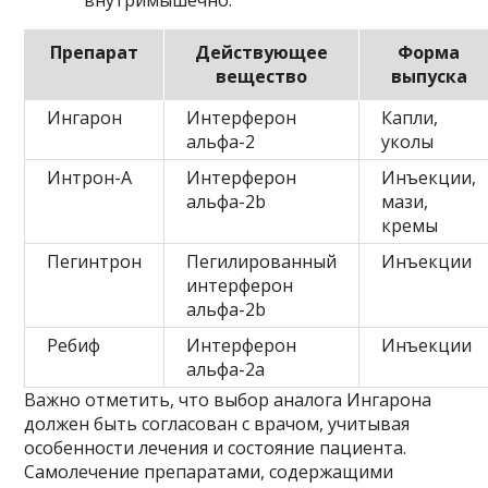
внутримышечно.
Препарат
Действующее
Форма
вещество
выпуска
Ингарон
Интерферон
Капли,
альфа-2
уколы
Интрон-А
Интерферон
Инъекции,
альфа-2b
мази,
кремы
Пегинтрон
Пегилированный
Инъекции
интерферон
альфа-2b
Ребиф
Интерферон
Инъекции
альфа-2a
Важно отметить, что выбор аналога Ингарона
должен быть согласован с врачом, учитывая
особенности лечения и состояние пациента.
Самолечение препаратами, содержащими