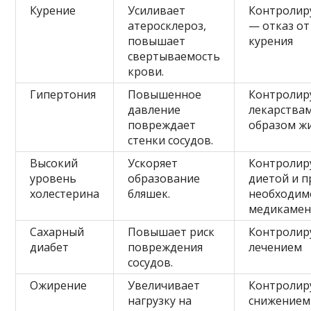
Курение
Усиливает
Контролир
атеросклероз,
— отказ от
повышает
курения
свертываемость
крови.
Гипертония
Повышенное
Контролир
давление
лекарства
повреждает
образом ж
стенки сосудов.
Высокий
Ускоряет
Контролир
уровень
образование
диетой и п
холестерина
бляшек.
необходим
медикаме
Сахарный
Повышает риск
Контролир
диабет
повреждения
лечением
сосудов.
Ожирение
Увеличивает
Контролир
нагрузку на
снижением