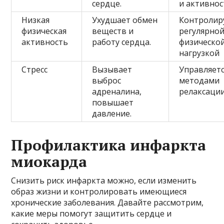
сердце.
и активно
Низкая
Ухудшает обмен
Контролир
физическая
веществ и
регулярно
активность
работу сердца.
физическо
нагрузкой
Стресс
Вызывает
Управляет
выброс
методами
адреналина,
релаксаци
повышает
давление.
Профилактика инфаркта
миокарда
Снизить риск инфаркта можно, если изменить
образ жизни и контролировать имеющиеся
хронические заболевания. Давайте рассмотрим,
какие меры помогут защитить сердце и