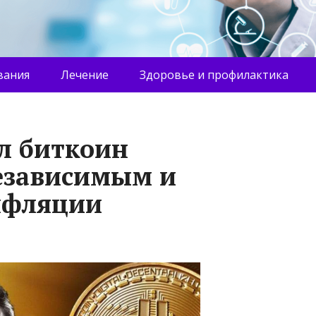
вания
Лечение
Здоровье и профилактика
л биткоин
езависимым и
нфляции