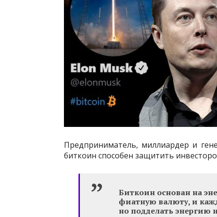
Предприниматель, миллиардер и гене
биткоин способен защитить инвесторо
Биткоин основан на эн
фиатную валюту, и кажд
но подделать энергию н