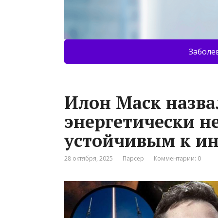
Заболе
Илон Маск назва
энергетически н
устойчивым к и
28 октября, 2025
Парсер
Комментарии: 0