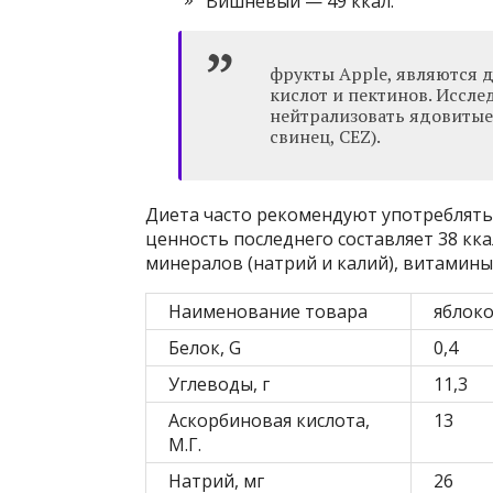
Вишневый — 49 ккал.
фрукты Apple, являются 
кислот и пектинов. Иссле
нейтрализовать ядовитые
свинец, CEZ).
Диета часто рекомендуют употреблять 
ценность последнего составляет 38 кк
минералов (натрий и калий), витамин
Наименование товара
яблок
Белок, G
0,4
Углеводы, г
11,3
Аскорбиновая кислота,
13
М.Г.
Натрий, мг
26